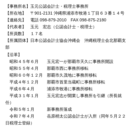
【事務所名】玉元公認会計士・税理士事務所
【所在地】 〒901-2131 沖縄県浦添市牧港１丁目６３番１４号
【連絡先】 電話 098-879-2010 FAX 098-875-2180
【代表者】 玉元 宏志（公認会計士・税理士）
【所員数】 １７名
【所属団体】日本公認会計士協会沖縄会 沖縄税理士会北那覇支
部
【沿革】
昭和４５年６月 玉元宏一が那覇市天久に事務所開設
昭和５５年４月 那覇市西に事務所移転
昭和６０年１２月 那覇市久茂地に事務所移転
平成４年１２月 那覇市首里当蔵町に事務所移転
平成６年４月 浦添市牧港に事務所移転
平成３１年１月 玉元宏志が開業し事務所を引継（所長就
任）
令和５年１月 新事務所落成
令和７年４月 岳原梢太公認会計士が入所（同年５月２２
日税理士登録）